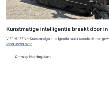
Kunstmatige intelligentie breekt door i
VIERHUIZEN – Kunstmatige intelligentie raakt steeds dieper ge
Kunstmatige
Meer lezen over
intelligentie
breekt
Omroep Het Hogeland
door
in
de
landbouwsector