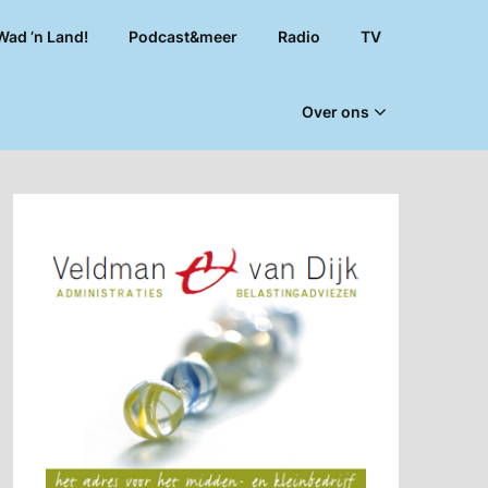
Wad ’n Land!
Podcast&meer
Radio
TV
Over ons