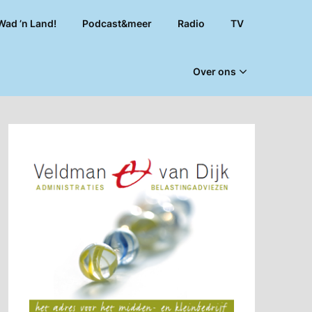
Wad ’n Land!
Podcast&meer
Radio
TV
Over ons