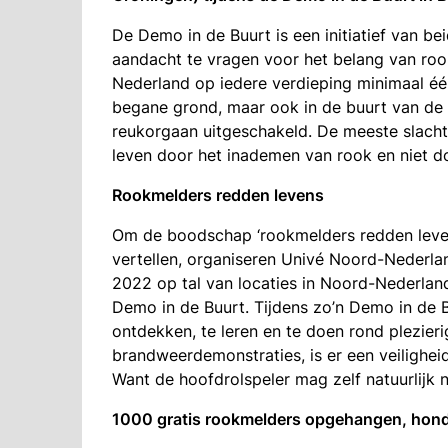
De Demo in de Buurt is een initiatief van be
aandacht te vragen voor het belang van rookm
Nederland op iedere verdieping minimaal éé
begane grond, maar ook in de buurt van de sl
reukorgaan uitgeschakeld. De meeste slach
leven door het inademen van rook en niet do
Rookmelders redden levens
Om de boodschap ‘rookmelders redden leven
vertellen, organiseren Univé Noord-Nederlan
2022 op tal van locaties in Noord-Nederland
Demo in de Buurt. Tijdens zo’n Demo in de Bu
ontdekken, te leren en te doen rond plezieri
brandweerdemonstraties, is er een veilighei
Want de hoofdrolspeler mag zelf natuurlijk n
1000 gratis rookmelders opgehangen, hon