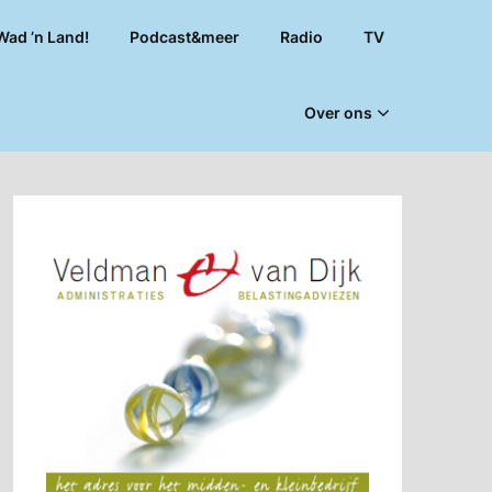
Wad ’n Land!
Podcast&meer
Radio
TV
Over ons