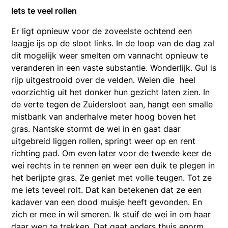
Iets te veel rollen
Er ligt opnieuw voor de zoveelste ochtend een
laagje ijs op de sloot links. In de loop van de dag zal
dit mogelijk weer smelten om vannacht opnieuw te
veranderen in een vaste substantie. Wonderlijk. Gul is
rijp uitgestrooid over de velden. Weien die heel
voorzichtig uit het donker hun gezicht laten zien. In
de verte tegen de Zuidersloot aan, hangt een smalle
mistbank van anderhalve meter hoog boven het
gras. Nantske stormt de wei in en gaat daar
uitgebreid liggen rollen, springt weer op en rent
richting pad. Om even later voor de tweede keer de
wei rechts in te rennen en weer een duik te plegen in
het berijpte gras. Ze geniet met volle teugen. Tot ze
me iets teveel rolt. Dat kan betekenen dat ze een
kadaver van een dood muisje heeft gevonden. En
zich er mee in wil smeren. Ik stuif de wei in om haar
daar weg te trekken. Dat gaat anders thuis enorm