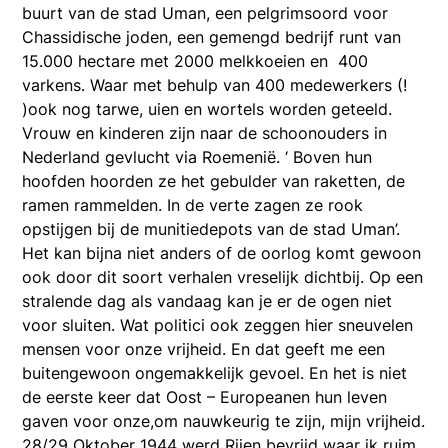
buurt van de stad Uman, een pelgrimsoord voor
Chassidische joden, een gemengd bedrijf runt van
15.000 hectare met 2000 melkkoeien en 400
varkens. Waar met behulp van 400 medewerkers (!
)ook nog tarwe, uien en wortels worden geteeld.
Vrouw en kinderen zijn naar de schoonouders in
Nederland gevlucht via Roemenië. ‘ Boven hun
hoofden hoorden ze het gebulder van raketten, de
ramen rammelden. In de verte zagen ze rook
opstijgen bij de munitiedepots van de stad Uman’.
Het kan bijna niet anders of de oorlog komt gewoon
ook door dit soort verhalen vreselijk dichtbij. Op een
stralende dag als vandaag kan je er de ogen niet
voor sluiten. Wat politici ook zeggen hier sneuvelen
mensen voor onze vrijheid. En dat geeft me een
buitengewoon ongemakkelijk gevoel. En het is niet
de eerste keer dat Oost – Europeanen hun leven
gaven voor onze,om nauwkeurig te zijn, mijn vrijheid.
28/29 Oktober 1944 werd Rijen bevrijd waar ik ruim