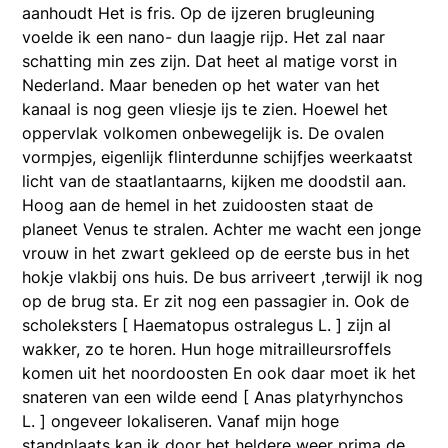
aanhoudt Het is fris. Op de ijzeren brugleuning
voelde ik een nano- dun laagje rijp. Het zal naar
schatting min zes zijn. Dat heet al matige vorst in
Nederland. Maar beneden op het water van het
kanaal is nog geen vliesje ijs te zien. Hoewel het
oppervlak volkomen onbewegelijk is. De ovalen
vormpjes, eigenlijk flinterdunne schijfjes weerkaatst
licht van de staatlantaarns, kijken me doodstil aan.
Hoog aan de hemel in het zuidoosten staat de
planeet Venus te stralen. Achter me wacht een jonge
vrouw in het zwart gekleed op de eerste bus in het
hokje vlakbij ons huis. De bus arriveert ,terwijl ik nog
op de brug sta. Er zit nog een passagier in. Ook de
scholeksters [ Haematopus ostralegus L. ] zijn al
wakker, zo te horen. Hun hoge mitrailleursroffels
komen uit het noordoosten En ook daar moet ik het
snateren van een wilde eend [ Anas platyrhynchos
L. ] ongeveer lokaliseren. Vanaf mijn hoge
standplaats kan ik door het heldere weer prima de