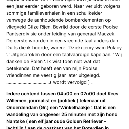
een jaar eerder geboren werd. Naar verluidt volgens
sommige familieverhalen in een schuilkelder
vanwege de aanhoudende bombardementen op
vliegveld Gilze Rijen. Bevrijd door de eerste Poolse
Pantserdivisie onder leiding van generaal Maczek.
De eerste woorden in een vreemde taal anders dan
Duits die ik hoorde, waren: ‘Dziekujemy wam Polacy
‘. ‘Uitgesproken door een taalvaardige kapelaan. ‘ Wij
danken de Polen ‘. Ik wist toen niet wat dat
betekende. Dat heeft een van mijn Poolse
vriendinnen me veertig jaar later uitgelegd.
……………………………..( wordt vervolgd ) .
Iedere ochtend tussen 04u00 en 07u00 doet Kees
Willemen, journalist en (politiek ) tekenaar uit
Onderdendam (Gr.) een ‘Winkelhaakje ‘. Dat is een
wandeling van ongeveer 25 minuten met zijn hond
Nantske ( een elf jaar oude Golden Retriever –
jachtlijn ) aan de oostkant van het Boterdiep in