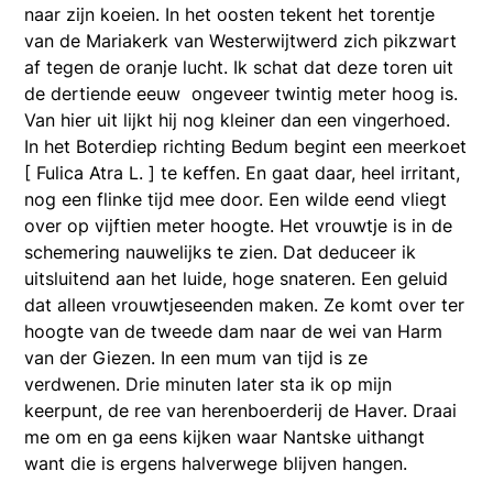
naar zijn koeien. In het oosten tekent het torentje
van de Mariakerk van Westerwijtwerd zich pikzwart
af tegen de oranje lucht. Ik schat dat deze toren uit
de dertiende eeuw ongeveer twintig meter hoog is.
Van hier uit lijkt hij nog kleiner dan een vingerhoed.
In het Boterdiep richting Bedum begint een meerkoet
[ Fulica Atra L. ] te keffen. En gaat daar, heel irritant,
nog een flinke tijd mee door. Een wilde eend vliegt
over op vijftien meter hoogte. Het vrouwtje is in de
schemering nauwelijks te zien. Dat deduceer ik
uitsluitend aan het luide, hoge snateren. Een geluid
dat alleen vrouwtjeseenden maken. Ze komt over ter
hoogte van de tweede dam naar de wei van Harm
van der Giezen. In een mum van tijd is ze
verdwenen. Drie minuten later sta ik op mijn
keerpunt, de ree van herenboerderij de Haver. Draai
me om en ga eens kijken waar Nantske uithangt
want die is ergens halverwege blijven hangen.