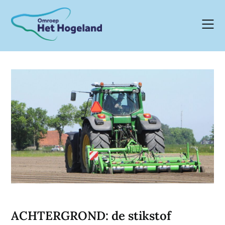
Skip
to
content
ACHTERGROND: de stikstof