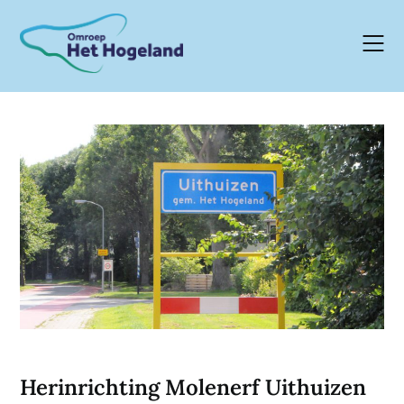
Skip
to
content
Herinrichting Molenerf Uithuizen