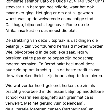
Romeinse senator Cato de Oude (234-149 voor Chr.)
steevast zijn betogen beëindigde, waar het ook
maar over ging, Het ging er om dat hij gewoon
woest was op de welvarende en machtige stad
Carthago, bijna recht tegenover Rome op de
Afrikaanse kust en dus moest die plat.
De strekking van deze uitspraak is dat dingen die
belangrijk zijn voortdurend herhaald moeten worden.
Wie, bijvoorbeeld in de publieke zaak, iets wil
bereiken zal te pas en te onpas zijn boodschap
moeten herhalen. En Bernd pakt heel mooi deze
oude zin op om krachtig – in de beste tradities van
de welsprekendheid – zijn boodschap te formuleren.
Wie wat verder heeft geleerd, herkent de zin als
prachtig voorbeeld in de lessen Latijn op middelbare
school waarin een spaghetti aan grammatica is
verwerkt. Met het
gerundivum
(delendam),
de
alliteratie
(ceterum censeo Carthaginem) en