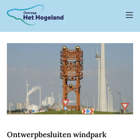
Skip
to
content
Ontwerpbesluiten windpark