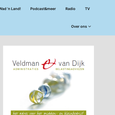
Wad ’n Land!
Podcast&meer
Radio
TV
Over ons