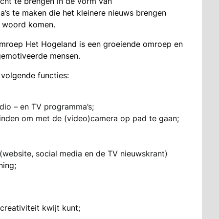
icht te brengen in de vorm van
a’s te maken die het kleinere nieuws brengen
et woord komen.
mroep Het Hogeland is een groeiende omroep en
n gemotiveerde mensen.
volgende functies:
dio – en TV programma’s;
 vinden om met de (video)camera op pad te gaan;
(website, social media en de TV nieuwskrant)
ning;
reativiteit kwijt kunt;