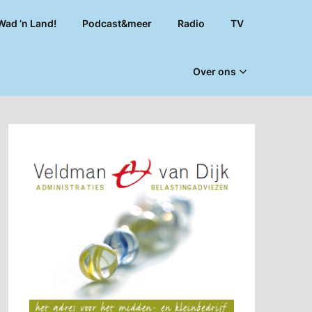
Wad ’n Land!
Podcast&meer
Radio
TV
Over ons