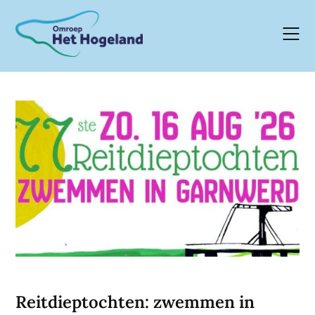
Skip
to
content
Reitdieptochten: zwemmen in