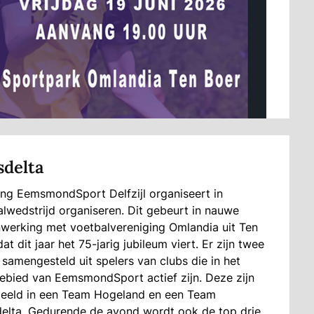
delta
ing EemsmondSport Delfzijl organiseert in
lwedstrijd organiseren. Dit gebeurt in nauwe
werking met voetbalvereniging Omlandia uit Ten
dat dit jaar het 75-jarig jubileum viert. Er zijn twee
samengesteld uit spelers van clubs die in het
bied van EemsmondSport actief zijn. Deze zijn
eeld in een Team Hogeland en een Team
elta. Gedurende de avond wordt ook de top drie