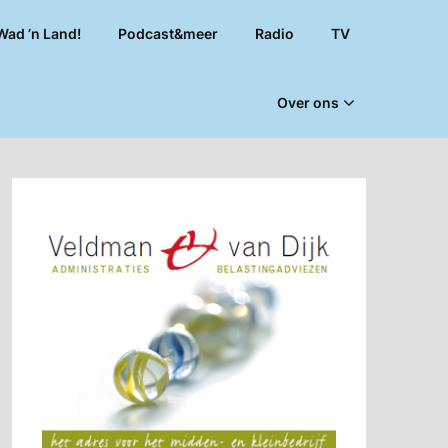
Wad ’n Land!
Podcast&meer
Radio
TV
Over ons