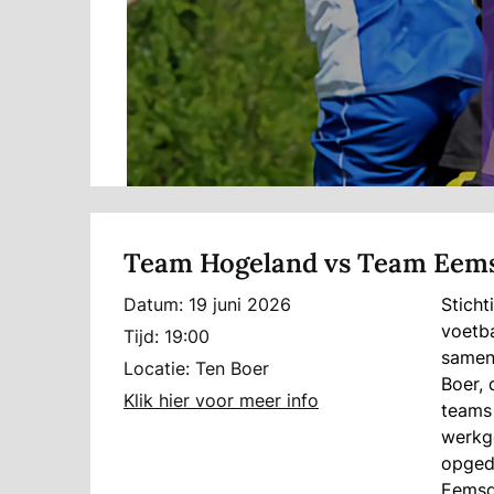
Team Hogeland vs Team Eems
Datum:
19 juni 2026
Sticht
voetba
Tijd:
19:00
samen
Locatie:
Ten Boer
Boer, 
Klik hier voor meer info
teams 
werkge
opged
Eemsd