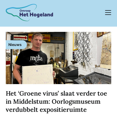
Skip
to
content
Nieuws
Het ‘Groene virus’ slaat verder toe
in Middelstum: Oorlogsmuseum
verdubbelt expositieruimte