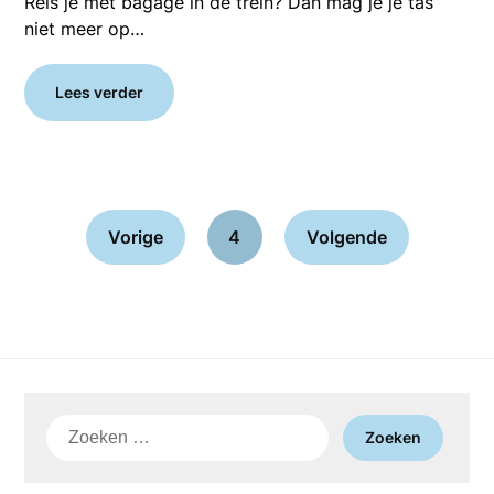
Reis je met bagage in de trein? Dan mag je je tas
niet meer op…
Lees verder
Vorige
4
Volgende
Zoeken
naar: