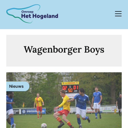
Skip
to
content
Wagenborger Boys
Nieuws