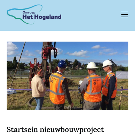
Skip
to
content
Startsein nieuwbouwproject