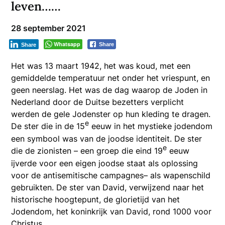
leven……
28 september 2021
Whatsapp
Share
Share
Het was 13 maart 1942, het was koud, met een
gemiddelde temperatuur net onder het vriespunt, en
geen neerslag. Het was de dag waarop de Joden in
Nederland door de Duitse bezetters verplicht
werden de gele Jodenster op hun kleding te dragen.
e
De ster die in de 15
eeuw in het mystieke jodendom
een symbool was van de joodse identiteit. De ster
e
die de zionisten – een groep die eind 19
eeuw
ijverde voor een eigen joodse staat als oplossing
voor de antisemitische campagnes– als wapenschild
gebruikten. De ster van David, verwijzend naar het
historische hoogtepunt, de glorietijd van het
Jodendom, het koninkrijk van David, rond 1000 voor
Christus.