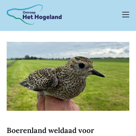
Skip
to
content
Boerenland weldaad voor