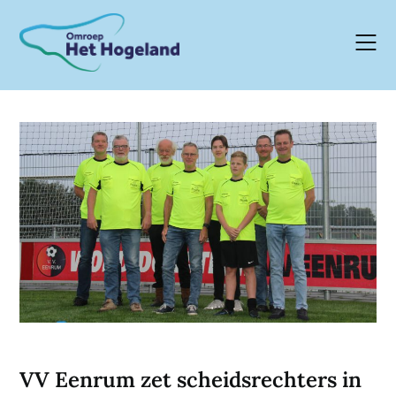
Skip
to
content
VV Eenrum zet scheidsrechters in