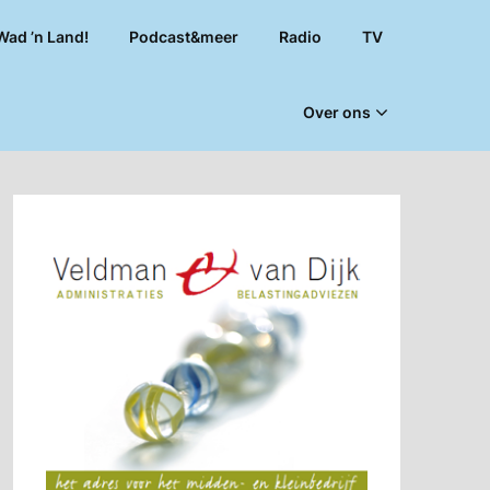
Wad ’n Land!
Podcast&meer
Radio
TV
Over ons