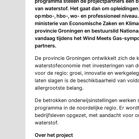
programma stellen de projectpartners een
van waterstof. Het gaat dan om opleidingen,
op mbo-, hbo-, wo- en professioneel niveau
ministerie van Economische Zaken en Klim
provincie Groningen en bestuurslid Natio
vandaag tijdens het Wind Meets Gas-symp
partners.
De provincie Groningen ontwikkelt zich de 
waterstofeconomie met investeringen van de 
voor de regio: groei, innovatie en werkgel
laten slagen is de beschikbaarheid van vol
allergrootste belang.
De betrokken onderwijsinstellingen werken
programma in de noordelijke regio. Er wor
bedrijfsleven opgezet, met aandacht voor o
waterstof.
Over het project