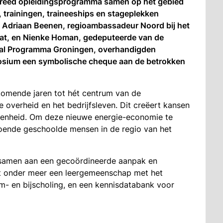
 breed opleidingsprogramma samen op het gebied
 trainingen, traineeships en stageplekken
. Adriaan Beenen, regioambassadeur Noord bij het
aat, en Nienke Homan, gedeputeerde van de
naal Programma Groningen, overhandigden
osium een symbolische cheque aan de betrokken
komende jaren tot hét centrum van de
overheid en het bedrijfsleven. Dit creëert kansen
egenheid. Om deze nieuwe energie-economie te
doende geschoolde mensen in de regio van het
 samen aan een gecoördineerde aanpak en
dt onder meer een leergemeenschap met het
m- en bijscholing, en een kennisdatabank voor