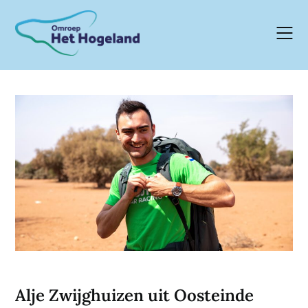
Skip
to
content
Alje Zwijghuizen uit Oosteinde