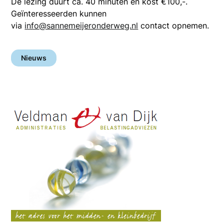
De lezing duurt ca. 40 minuten en kost €100,-.
Geïnteresseerden kunnen
via
info@sannemeijeronderweg.nl
contact opnemen.
Nieuws