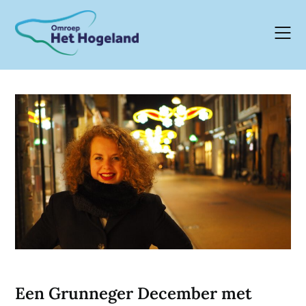
Skip
to
content
Een Grunneger December met