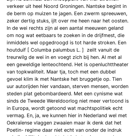
verkeer uit heel Noord Groningen. Nantske begint in
de berm op muizen te jagen. Een zwerm spreeuwen,
zeker dertig stuks, ijlt over me heen naar het oosten.
In de wei rechts zijn al een aantal meeuwen geland
om nog wat eetbaars te zoeken in de drijfmest, die
inmiddels wel opgedroogd is tot harde stroken. Een
houtduif [ Columba palumbus L. ] zeilt vanuit de
treurwilg de wei in en voegt zich bij hen. Al met al
een geweldige lenteochtend. Het is openluchttheater
van topkwaliteit. Maar tja, toch met een dubbel
gevoel klim ik met Nantske het bruggetje op. Tien
uur autorijden hier vandaan, sterven mensen, worden
steden plat gebombardeerd. Met een cynisme wat
sinds de Tweede Wereldoorlog niet meer vertoond is
in Europa, wordt getoond wat machtspolitiek echt
vermag. En, ja, we kunnen hier in Nederland wel met
Oekraïense vlaggen zwaaien maar ik denk dat het
Poetin- regime daar niet echt van onder de indruk