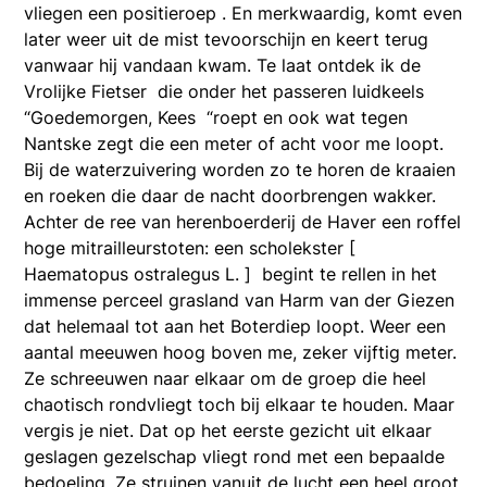
vliegen een positieroep . En merkwaardig, komt even
later weer uit de mist tevoorschijn en keert terug
vanwaar hij vandaan kwam. Te laat ontdek ik de
Vrolijke Fietser die onder het passeren luidkeels
“Goedemorgen, Kees “roept en ook wat tegen
Nantske zegt die een meter of acht voor me loopt.
Bij de waterzuivering worden zo te horen de kraaien
en roeken die daar de nacht doorbrengen wakker.
Achter de ree van herenboerderij de Haver een roffel
hoge mitrailleurstoten: een scholekster [
Haematopus ostralegus L. ] begint te rellen in het
immense perceel grasland van Harm van der Giezen
dat helemaal tot aan het Boterdiep loopt. Weer een
aantal meeuwen hoog boven me, zeker vijftig meter.
Ze schreeuwen naar elkaar om de groep die heel
chaotisch rondvliegt toch bij elkaar te houden. Maar
vergis je niet. Dat op het eerste gezicht uit elkaar
geslagen gezelschap vliegt rond met een bepaalde
bedoeling. Ze struinen vanuit de lucht een heel groot