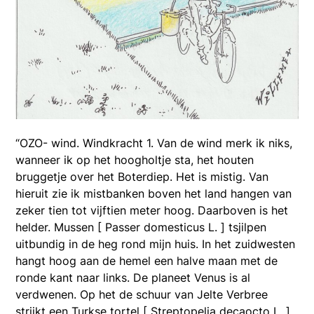
“OZO- wind. Windkracht 1. Van de wind merk ik niks,
wanneer ik op het hoogholtje sta, het houten
bruggetje over het Boterdiep. Het is mistig. Van
hieruit zie ik mistbanken boven het land hangen van
zeker tien tot vijftien meter hoog. Daarboven is het
helder. Mussen [ Passer domesticus L. ] tsjilpen
uitbundig in de heg rond mijn huis. In het zuidwesten
hangt hoog aan de hemel een halve maan met de
ronde kant naar links. De planeet Venus is al
verdwenen. Op het de schuur van Jelte Verbree
strijkt een Turkse tortel [ Streptopelia decaocto L. ]