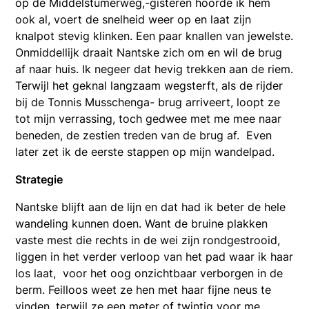
op de Middelstumerweg,-gisteren hoorde ik hem
ook al, voert de snelheid weer op en laat zijn
knalpot stevig klinken. Een paar knallen van jewelste.
Onmiddellijk draait Nantske zich om en wil de brug
af naar huis. Ik negeer dat hevig trekken aan de riem.
Terwijl het geknal langzaam wegsterft, als de rijder
bij de Tonnis Musschenga- brug arriveert, loopt ze
tot mijn verrassing, toch gedwee met me mee naar
beneden, de zestien treden van de brug af. Even
later zet ik de eerste stappen op mijn wandelpad.
Strategie
Nantske blijft aan de lijn en dat had ik beter de hele
wandeling kunnen doen. Want de bruine plakken
vaste mest die rechts in de wei zijn rondgestrooid,
liggen in het verder verloop van het pad waar ik haar
los laat, voor het oog onzichtbaar verborgen in de
berm. Feilloos weet ze hen met haar fijne neus te
vinden, terwijl ze een meter of twintig voor me