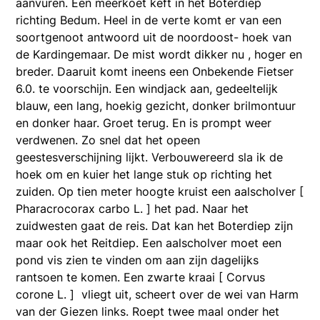
aanvuren. Een meerkoet keft in het Boterdiep
richting Bedum. Heel in de verte komt er van een
soortgenoot antwoord uit de noordoost- hoek van
de Kardingemaar. De mist wordt dikker nu , hoger en
breder. Daaruit komt ineens een Onbekende Fietser
6.0. te voorschijn. Een windjack aan, gedeeltelijk
blauw, een lang, hoekig gezicht, donker brilmontuur
en donker haar. Groet terug. En is prompt weer
verdwenen. Zo snel dat het opeen
geestesverschijning lijkt. Verbouwereerd sla ik de
hoek om en kuier het lange stuk op richting het
zuiden. Op tien meter hoogte kruist een aalscholver [
Pharacrocorax carbo L. ] het pad. Naar het
zuidwesten gaat de reis. Dat kan het Boterdiep zijn
maar ook het Reitdiep. Een aalscholver moet een
pond vis zien te vinden om aan zijn dagelijks
rantsoen te komen. Een zwarte kraai [ Corvus
corone L. ] vliegt uit, scheert over de wei van Harm
van der Giezen links. Roept twee maal onder het