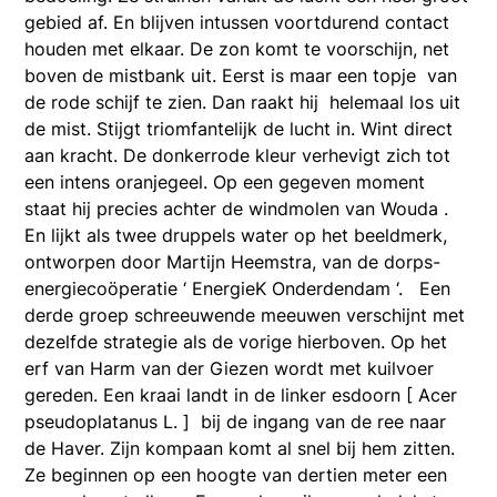
gebied af. En blijven intussen voortdurend contact
houden met elkaar. De zon komt te voorschijn, net
boven de mistbank uit. Eerst is maar een topje van
de rode schijf te zien. Dan raakt hij helemaal los uit
de mist. Stijgt triomfantelijk de lucht in. Wint direct
aan kracht. De donkerrode kleur verhevigt zich tot
een intens oranjegeel. Op een gegeven moment
staat hij precies achter de windmolen van Wouda .
En lijkt als twee druppels water op het beeldmerk,
ontworpen door Martijn Heemstra, van de dorps-
energiecoöperatie ‘ EnergieK Onderdendam ‘. Een
derde groep schreeuwende meeuwen verschijnt met
dezelfde strategie als de vorige hierboven. Op het
erf van Harm van der Giezen wordt met kuilvoer
gereden. Een kraai landt in de linker esdoorn [ Acer
pseudoplatanus L. ] bij de ingang van de ree naar
de Haver. Zijn kompaan komt al snel bij hem zitten.
Ze beginnen op een hoogte van dertien meter een