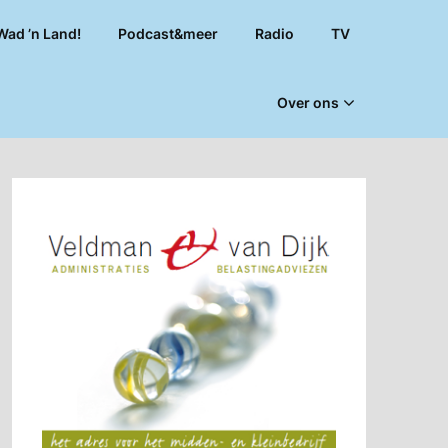
Wad ’n Land!
Podcast&meer
Radio
TV
Over ons