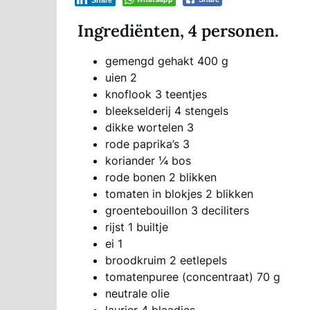
Share
Ingrediënten, 4 personen.
gemengd gehakt 400 g
uien 2
knoflook 3 teentjes
bleekselderij 4 stengels
dikke wortelen 3
rode paprika’s 3
koriander ¼ bos
rode bonen 2 blikken
tomaten in blokjes 2 blikken
groentebouillon 3 deciliters
rijst 1 builtje
ei 1
broodkruim 2 eetlepels
tomatenpuree (concentraat) 70 g
neutrale olie