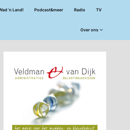
Wad ’n Land!
Podcast&meer
Radio
TV
Over ons