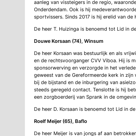
aanleg van vissteigers in de regio, waaronde
Onderdendam. Ook is hij medeverantwoordel
sportvissers. Sinds 2017 is hij erelid van 
De heer T. Huizinga is benoemd tot Lid in d
Douwe Korsaan (74), Winsum
De heer Korsaan was bestuurlijk en als vrijw
en de rechtsvoorganger CVV Viboa. Hij is 
sponsorwerving en verzorgde in het verleden
geweest van de Gereformeerde kerk in zijn
bij de bijstand en de inburgering van asiel
steeds geregeld contact. Tenslotte is hij be
een zorgboerderij van Sprank in de omgevi
De heer D. Korsaan is benoemd tot Lid in d
Roelf Meijer (65), Baflo
De heer Meijer is van jongs af aan betrokke