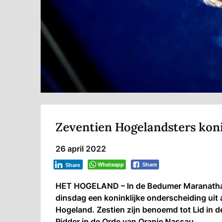
Zeventien Hogelandsters kon
26 april 2022
Whatsapp
Share
Share
HET HOGELAND – In de Bedumer Maranathak
dinsdag een koninklijke onderscheiding uit
Hogeland. Zestien zijn benoemd tot Lid in 
Ridder in de Orde van Oranje Nassau.