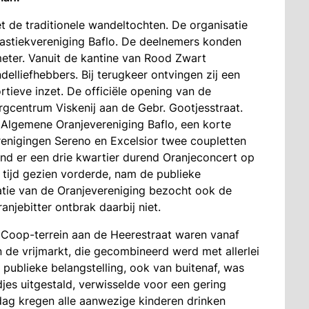
de traditionele wandeltochten. De organisatie
astiekvereniging Baflo. De deelnemers konden
ometer. Vanuit de kantine van Rood Zwart
elliefhebbers. Bij terugkeer ontvingen zij een
rtieve inzet. De officiële opening van de
orgcentrum Viskenij aan de Gebr. Gootjesstraat.
 Algemene Oranjevereniging Baflo, een korte
renigingen Sereno en Excelsior twee coupletten
ond er een drie kwartier durend Oranjeconcert op
tijd gezien vorderde, nam de publieke
atie van de Oranjevereniging bezocht ook de
njebitter ontbrak daarbij niet.
 Coop-terrein aan de Heerestraat waren vanaf
n de vrijmarkt, die gecombineerd werd met allerlei
 publieke belangstelling, ook van buitenaf, was
jes uitgestald, verwisselde voor een gering
dag kregen alle aanwezige kinderen drinken