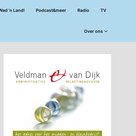
Wad ’n Land!
Podcast&meer
Radio
TV
Over ons