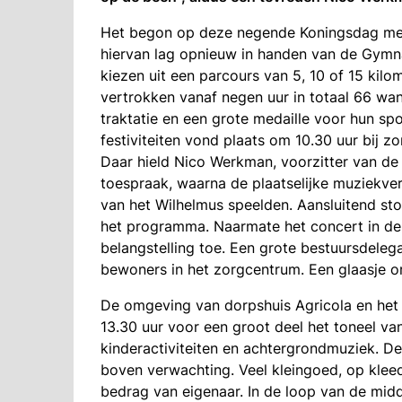
Het begon op deze negende Koningsdag met 
hiervan lag opnieuw in handen van de Gymn
kiezen uit een parcours van 5, 10 of 15 kil
vertrokken vanaf negen uur in totaal 66 wand
traktatie en een grote medaille voor hun spo
festiviteiten vond plaats om 10.30 uur bij z
Daar hield Nico Werkman, voorzitter van de
toespraak, waarna de plaatselijke muziekve
van het Wilhelmus speelden. Aansluitend st
het programma. Naarmate het concert in de 
belangstelling toe. Een grote bestuursdeleg
bewoners in het zorgcentrum. Een glaasje ora
De omgeving van dorpshuis Agricola en het
13.30 uur voor een groot deel het toneel va
kinderactiviteiten en achtergrondmuziek. De
boven verwachting. Veel kleingoed, op kleed
bedrag van eigenaar. In de loop van de mid