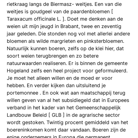
rietkraag langs de Biermasz- weitjes. Een van die
weitjes is goudgeel van de paardenbloemen [
Taraxacum officinale L. ]. Doet me denken aan de
weien uit mijn jeugd in Brabant, twee en zeventig
jaar geleden. Die stonden nog vol met allerlei andere
bloemen als wilde margrieten en pinksterbloemen.
Natuurlijk kunnen boeren, zelfs op de klei hier, dat
soort weien terugbrengen en zo betere
natuurwaarden realiseren. Er is binnen de gemeente
Hogeland zelfs een heel project voor geformuleerd.
Je moet het alleen willen en de moed er voor
hebben. En verder kijken dan uitsluitend je
portemonnee . En ook wat aan maatschappij terug
willen geven van al het subsidiegeld dat in Europees
verband in het kader van het Gemeenschappelijk
Landbouw Beleid [ GLB ] in de agrarische sector
wordt gestoken. Twintig procent gemiddeld van het
boereninkomen komt daar vandaan. Boeren zijn de
enige ondernemers in Europa die permanent