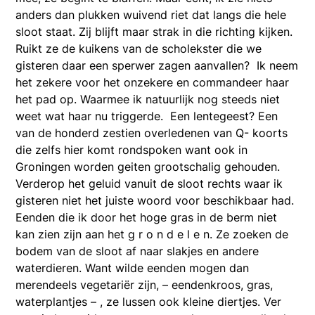
anders dan plukken wuivend riet dat langs die hele
sloot staat. Zij blijft maar strak in die richting kijken.
Ruikt ze de kuikens van de scholekster die we
gisteren daar een sperwer zagen aanvallen? Ik neem
het zekere voor het onzekere en commandeer haar
het pad op. Waarmee ik natuurlijk nog steeds niet
weet wat haar nu triggerde. Een lentegeest? Een
van de honderd zestien overledenen van Q- koorts
die zelfs hier komt rondspoken want ook in
Groningen worden geiten grootschalig gehouden.
Verderop het geluid vanuit de sloot rechts waar ik
gisteren niet het juiste woord voor beschikbaar had.
Eenden die ik door het hoge gras in de berm niet
kan zien zijn aan het g r o n d e l e n. Ze zoeken de
bodem van de sloot af naar slakjes en andere
waterdieren. Want wilde eenden mogen dan
merendeels vegetariër zijn, – eendenkroos, gras,
waterplantjes – , ze lussen ook kleine diertjes. Ver