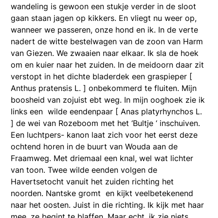
wandeling is gewoon een stukje verder in de sloot
gaan staan jagen op kikkers. En vliegt nu weer op,
wanneer we passeren, onze hond en ik. In de verte
nadert de witte bestelwagen van de zoon van Harm
van Giezen. We zwaaien naar elkaar. Ik sla de hoek
om en kuier naar het zuiden. In de meidoorn daar zit
verstopt in het dichte bladerdek een graspieper [
Anthus pratensis L. ] onbekommerd te fluiten. Mijn
boosheid van zojuist ebt weg. In mijn ooghoek zie ik
links een wilde eendenpaar [ Anas platyrhynchos L.
] de wei van Rozeboom met het ‘Bultje ‘ inschuiven.
Een luchtpers- kanon laat zich voor het eerst deze
ochtend horen in de buurt van Wouda aan de
Fraamweg. Met driemaal een knal, wel wat lichter
van toon. Twee wilde eenden volgen de
Havertsetocht vanuit het zuiden richting het
noorden. Nantske gromt en kijkt veelbetekenend
naar het oosten. Juist in die richting. Ik kijk met haar
mee, ze begint te blaffen. Maar echt, ik zie niets