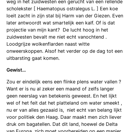
weg in het zuidwesten een gerucht van een rellende
scholekster [ Haematopus ostralegus L. ] Een koe
loeit zacht in zijn stal bij Harm van der Giezen. Even
later antwoordt wat smartelijk een kalf. Of is dat
projectie van mijn kant? De lucht hoog in het
zuidwesten bevalt me niet echt vanochtend .
Loodgrijze wolkenflarden naast witte
onweerskoppen. Alsof het verder op de dag tot een
uitbarsting gaat komen.
Gewist…
Zou er eindelijk eens een flinke plens water vallen ?
Want er is nu al zeker een maand of zelfs langer
geen neerslag van betekenis geweest. En het lijkt
wel of het feit dat het platteland om water smeekt ,
nu er van alles gezaaid is, niet echt van belang lijkt
voor politiek den Haag. Daar maakt men zich liever
druk om bagatellen. Dat dit land, hoewel de Delta
van Europa, zich moet voorbereiden op een manier