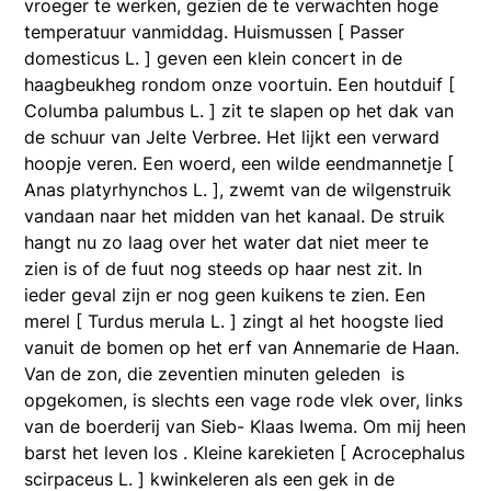
vroeger te werken, gezien de te verwachten hoge
temperatuur vanmiddag. Huismussen [ Passer
domesticus L. ] geven een klein concert in de
haagbeukheg rondom onze voortuin. Een houtduif [
Columba palumbus L. ] zit te slapen op het dak van
de schuur van Jelte Verbree. Het lijkt een verward
hoopje veren. Een woerd, een wilde eendmannetje [
Anas platyrhynchos L. ], zwemt van de wilgenstruik
vandaan naar het midden van het kanaal. De struik
hangt nu zo laag over het water dat niet meer te
zien is of de fuut nog steeds op haar nest zit. In
ieder geval zijn er nog geen kuikens te zien. Een
merel [ Turdus merula L. ] zingt al het hoogste lied
vanuit de bomen op het erf van Annemarie de Haan.
Van de zon, die zeventien minuten geleden is
opgekomen, is slechts een vage rode vlek over, links
van de boerderij van Sieb- Klaas Iwema. Om mij heen
barst het leven los . Kleine karekieten [ Acrocephalus
scirpaceus L. ] kwinkeleren als een gek in de