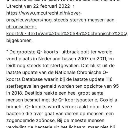
Utrecht van 22 februari 2022 :
https://www.umcutrecht.nl/nl/over-
ons/nieuws/pers/nog-steeds-sterven-mensen-aan-
chronische-q-
koorts#:~:text=Van%20de%20585%20chronische%20Q
bijgekomen.
“ De grootste Q- koorts- uitbraak ooit ter wereld
vond plaats in Nederland tussen 2007 en 2011, en
leidt nog steeds tot sterfgevallen. Dat blijkt uit de
laatste update van de Nationale Chronische Q-
koorts Database waarin bij de laatste update 116
sterftegevallen gemeld worden ten opzichte van 95
in 2018. Destijds raakte een heel groot aantal
mensen besmet met de Q- koortsbacterie, Coxiella
burnetii. Q- koorts wordt veroorzaakt door deze
bacterie die over gaat van dieren op mensen, een
zogenoemde zoönose. Bij de meeste mensen
verdwijnt de bacterie uit het lichaam, maar niet bij