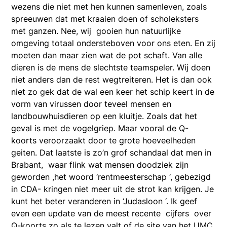
wezens die niet met hen kunnen samenleven, zoals
spreeuwen dat met kraaien doen of scholeksters
met ganzen. Nee, wij gooien hun natuurlijke
omgeving totaal ondersteboven voor ons eten. En zij
moeten dan maar zien wat de pot schaft. Van alle
dieren is de mens de slechtste teamspeler. Wij doen
niet anders dan de rest wegtreiteren. Het is dan ook
niet zo gek dat de wal een keer het schip keert in de
vorm van virussen door teveel mensen en
landbouwhuisdieren op een kluitje. Zoals dat het
geval is met de vogelgriep. Maar vooral de Q-
koorts veroorzaakt door te grote hoeveelheden
geiten. Dat laatste is zo’n grof schandaal dat men in
Brabant, waar flink wat mensen doodziek zijn
geworden ,het woord ‘rentmeesterschap ‘, gebezigd
in CDA- kringen niet meer uit de strot kan krijgen. Je
kunt het beter veranderen in ‘Judasloon ‘. Ik geef
even een update van de meest recente cijfers over
Q-koorts zo als te lezen valt of de site van het UMC