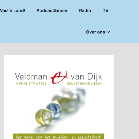
Wad ’n Land!
Podcast&meer
Radio
TV
Over ons