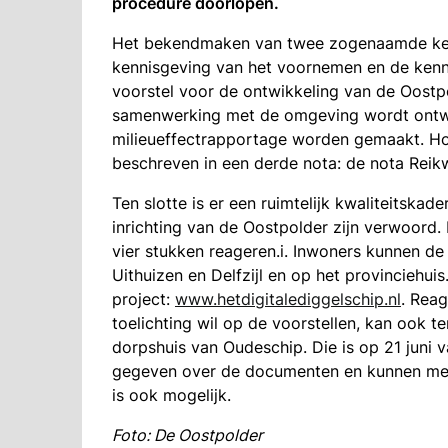
procedure doorlopen.
Het bekendmaken van twee zogenaamde kenn
kennisgeving van het voornemen en de kenni
voorstel voor de ontwikkeling van de Oostp
samenwerking met de omgeving wordt ontwik
milieueffectrapportage worden gemaakt. Ho
beschreven in een derde nota: de nota Reikw
Ten slotte is er een ruimtelijk kwaliteitskad
inrichting van de Oostpolder zijn verwoord. 
vier stukken reageren.i. Inwoners kunnen d
Uithuizen en Delfzijl en op het provinciehu
project:
www.hetdigitalediggelschip.nl
. Reag
toelichting wil op de voorstellen, kan ook t
dorpshuis van Oudeschip. Die is op 21 juni 
gegeven over de documenten en kunnen mens
is ook mogelijk.
Foto: De Oostpolder