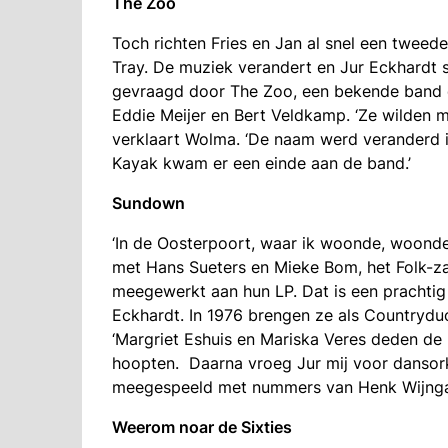
The Zoo
Toch richten Fries en Jan al snel een tweed
Tray. De muziek verandert en Jur Eckhardt s
gevraagd door The Zoo, een bekende band 
Eddie Meijer en Bert Veldkamp. ‘Ze wilden 
verklaart Wolma. ‘De naam werd veranderd 
Kayak kwam er een einde aan de band.’
Sundown
‘In de Oosterpoort, waar ik woonde, woonde
met Hans Sueters en Mieke Bom, het Folk-zan
meegewerkt aan hun LP. Dat is een prachti
Eckhardt. In 1976 brengen ze als Countryduo
‘Margriet Eshuis en Mariska Veres deden de
hoopten. Daarna vroeg Jur mij voor dansork
meegespeeld met nummers van Henk Wijngaar
Weerom noar de Sixties