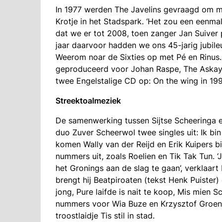
In 1977 werden The Javelins gevraagd om me
Krotje in het Stadspark. ‘Het zou een eenm
dat we er tot 2008, toen zanger Jan Suiver 
jaar daarvoor hadden we ons 45-jarig jubi
Weerom noar de Sixties op met Pé en Rinus. 
geproduceerd voor Johan Raspe, The Askay B
twee Engelstalige CD op: On the wing in 19
Streektoalmeziek
De samenwerking tussen Sijtse Scheeringa e
duo Zuver Scheerwol twee singles uit: Ik bi
komen Wally van der Reijd en Erik Kuipers 
nummers uit, zoals Roelien en Tik Tak Tun. 
het Gronings aan de slag te gaan’, verklaart 
brengt hij Beatpiroaten (tekst Henk Puister
jong, Pure laifde is nait te koop, Mis mien S
nummers voor Wia Buze en Krzysztof Groen.
troostlaidje Tis stil in stad.