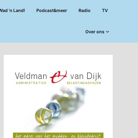
Wad ’n Land!
Podcast&meer
Radio
TV
Over ons