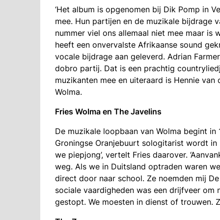
‘Het album is opgenomen bij Dik Pomp in V
mee. Hun partijen en de muzikale bijdrage v
nummer viel ons allemaal niet mee maar is w
heeft een onvervalste Afrikaanse sound ge
vocale bijdrage aan geleverd. Adrian Farmer
dobro partij. Dat is een prachtig countrylie
muzikanten mee en uiteraard is Hennie van de
Wolma.
Fries Wolma en The Javelins
De muzikale loopbaan van Wolma begint in 1
Groningse Oranjebuurt sologitarist wordt i
we piepjong’, vertelt Fries daarover. ‘Aanvan
weg. Als we in Duitsland optraden waren w
direct door naar school. Ze noemden mij De S
sociale vaardigheden was een drijfveer om no
gestopt. We moesten in dienst of trouwen. Zo 