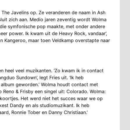
e The Javelins op. Ze veranderen de naam in Ash
luit zich aan. Medio jaren zeventig wordt Wolma
die symfonische pop maakte, met onder andere
meer power. Ik kwam uit de Heavy Rock, vandaar’,
in Kangeroo, maar toen Veldkamp overstapte naar
n heel veel muzikanten. ‘Zo kwam ik in contact
gduo Sundown’, legt Fries uit. ‘Ik heb
g album geworden.’ Wolma houdt contact met
 Reno & Frisby een singel uit: Colorado. Wolma:
 koortjes. Het werd niet het succes waar we op
est Dandy en als studiomuzikant. Ik heb
d, Ronnie Tober en Danny Christiaan.’