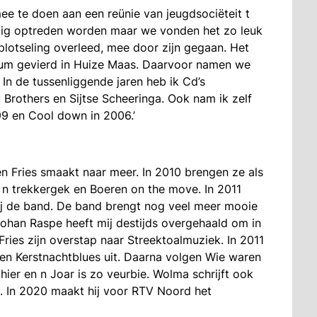
e te doen aan een reünie van jeugdsociëteit t
alig optreden worden maar we vonden het zo leuk
plotseling overleed, mee door zijn gegaan. Het
leum gevierd in Huize Maas. Daarvoor namen we
In de tussenliggende jaren heb ik Cd’s
rothers en Sijtse Scheeringa. Ook nam ik zelf
99 en Cool down in 2006.’
n Fries smaakt naar meer. In 2010 brengen ze als
n n trekkergek en Boeren on the move. In 2011
bij de band. De band brengt nog veel meer mooie
‘Johan Raspe heeft mij destijds overgehaald om in
Fries zijn overstap naar Streektoalmuziek. In 2011
) en Kerstnachtblues uit. Daarna volgen Wie waren
chier en n Joar is zo veurbie. Wolma schrijft ook
 In 2020 maakt hij voor RTV Noord het