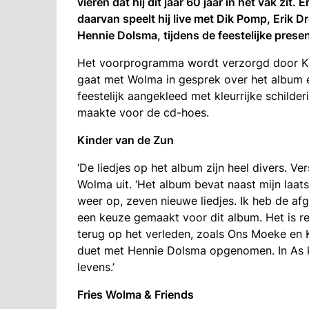
vieren dat hij dit jaar 60 jaar in het vak zit.
daarvan speelt hij live met Dik Pomp, Erik D
Hennie Dolsma, tijdens de feestelijke presen
Het voorprogramma wordt verzorgd door Kr
gaat met Wolma in gesprek over het album e
feestelijk aangekleed met kleurrijke schilder
maakte voor de cd-hoes.
Kinder van de Zun
‘De liedjes op het album zijn heel divers. Ve
Wolma uit. ‘Het album bevat naast mijn laat
weer op, zeven nieuwe liedjes. Ik heb de af
een keuze gemaakt voor dit album. Het is r
terug op het verleden, zoals Ons Moeke en 
duet met Hennie Dolsma opgenomen. In As k
levens.’
Fries Wolma & Friends