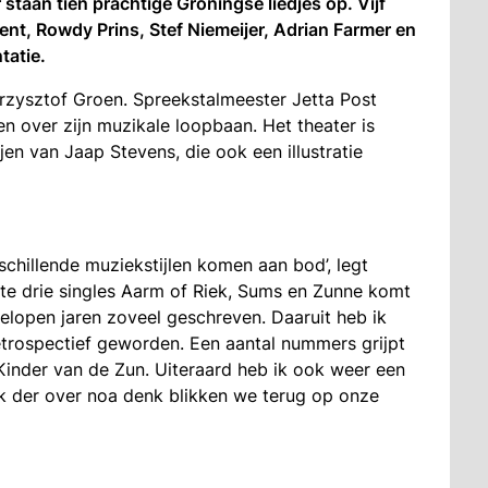
 Er staan tien prachtige Groningse liedjes op. Vijf
rent, Rowdy Prins, Stef Niemeijer, Adrian Farmer en
tatie.
zysztof Groen. Spreekstalmeester Jetta Post
n over zijn muzikale loopbaan. Het theater is
ijen van Jaap Stevens, die ook een illustratie
rschillende muziekstijlen komen aan bod’, legt
ste drie singles Aarm of Riek, Sums en Zunne komt
gelopen jaren zoveel geschreven. Daaruit heb ik
etrospectief geworden. Een aantal nummers grijpt
Kinder van de Zun. Uiteraard heb ik ook weer een
 der over noa denk blikken we terug op onze