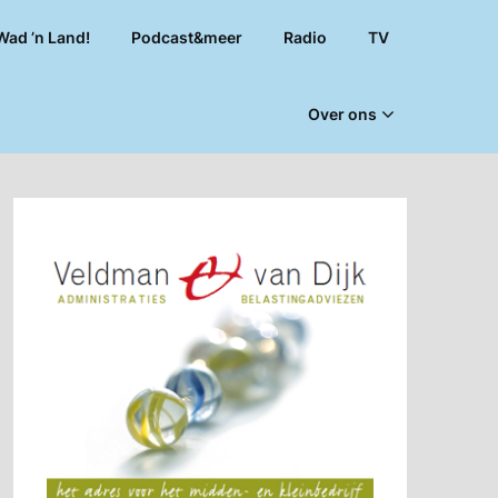
Wad ’n Land!
Podcast&meer
Radio
TV
Over ons