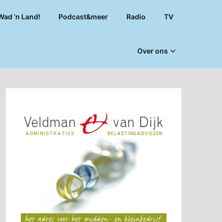
Wad ’n Land!
Podcast&meer
Radio
TV
Over ons