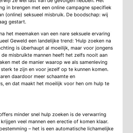
erwijl ze wel last van de gevolgen hebben. Het
ng in brengen met een online campagne specifiek
an (online) seksueel misbruik. De boodschap: wij
aag gestart.
na het meemaken van een nare seksuele ervaring
ueel Geweld een landelijke trend: ‘Hulp zoeken na
hting is überhaupt al moeilijk, maar voor jongens
n de misbruikte mannen heeft het zelfs nooit aan
 maken met de manier waarop we als samenleving
sterk te zijn en voor jezelf op te kunnen komen.
varen daardoor meer schaamte en
s, en dat maakt het moeilijk voor hen om hulp te
ffers minder snel hulp zoeken is de verwarring
ik krijgen veel mannen een erectie of komen klaar.
oestemming – het is een automatische lichamelijke