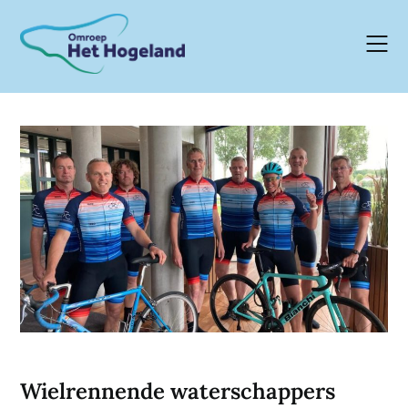
Skip
to
content
Wielrennende waterschappers