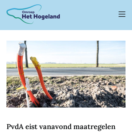
Skip
to
content
PvdA eist vanavond maatregelen