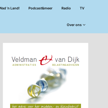
Wad ’n Land!
Podcast&meer
Radio
TV
Over ons