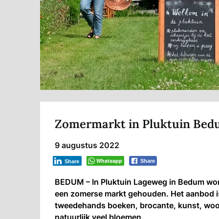
Zomermarkt in Pluktuin Be
9 augustus 2022
Whatsapp
Share
Share
BEDUM – In Pluktuin Lageweg in Bedum wor
een zomerse markt gehouden. Het aanbod is
tweedehands boeken, brocante, kunst, woona
natuurlijk veel bloemen.