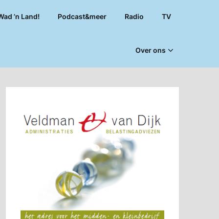
Wad ’n Land!
Podcast&meer
Radio
TV
Over ons