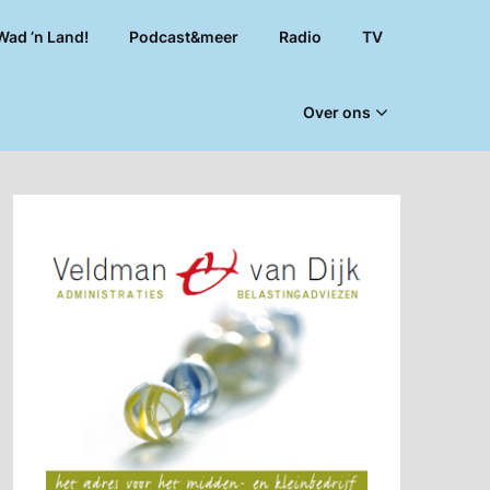
Wad ’n Land!
Podcast&meer
Radio
TV
Over ons