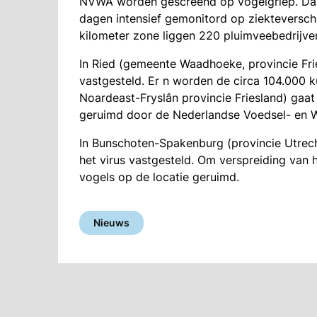
NVWA worden gescreend op vogelgriep. Da
dagen intensief gemonitord op ziekteverschi
kilometer zone liggen 220 pluimveebedrijve
In Ried (gemeente Waadhoeke, provincie Frie
vastgesteld. Er n worden de circa 104.000 k
Noardeast-Fryslân provincie Friesland) gaat
geruimd door de Nederlandse Voedsel- en W
In Bunschoten-Spakenburg (provincie Utrech
het virus vastgesteld. Om verspreiding van
vogels op de locatie geruimd.
Nieuws