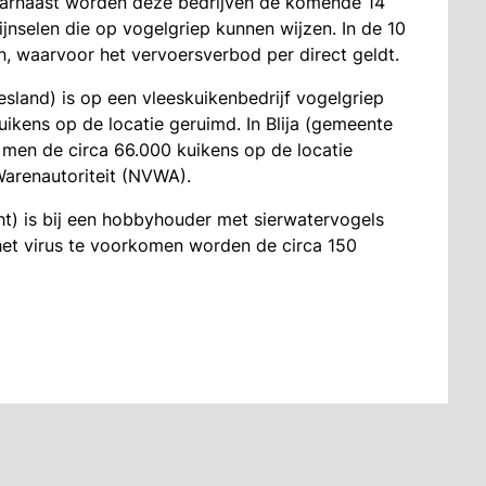
arnaast worden deze bedrijven de komende 14
jnselen die op vogelgriep kunnen wijzen. In de 10
n, waarvoor het vervoersverbod per direct geldt.
sland) is op een vleeskuikenbedrijf vogelgriep
uikens op de locatie geruimd. In Blija (gemeente
 men de circa 66.000 kuikens op de locatie
arenautoriteit (NVWA).
t) is bij een hobbyhouder met sierwatervogels
 het virus te voorkomen worden de circa 150