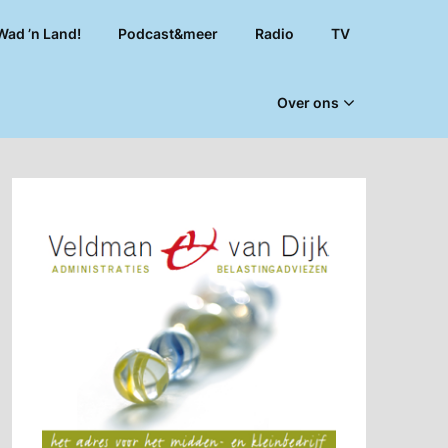
Wad ’n Land!
Podcast&meer
Radio
TV
Over ons