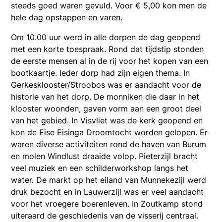
steeds goed waren gevuld. Voor € 5,00 kon men de
hele dag opstappen en varen.
Om 10.00 uur werd in alle dorpen de dag geopend
met een korte toespraak. Rond dat tijdstip stonden
de eerste mensen al in de rij voor het kopen van een
bootkaartje. Ieder dorp had zijn eigen thema. In
Gerkesklooster/Stroobos was er aandacht voor de
historie van het dorp. De monniken die daar in het
klooster woonden, gaven vorm aan een groot deel
van het gebied. In Visvliet was de kerk geopend en
kon de Eise Eisinga Droomtocht worden gelopen. Er
waren diverse activiteiten rond de haven van Burum
en molen Windlust draaide volop. Pieterzijl bracht
veel muziek en een schilderworkshop langs het
water. De markt op het eiland van Munnekezijl werd
druk bezocht en in Lauwerzijl was er veel aandacht
voor het vroegere boerenleven. In Zoutkamp stond
uiteraard de geschiedenis van de visserij centraal.