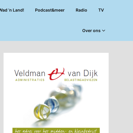
Wad ’n Land!
Podcast&meer
Radio
TV
Over ons