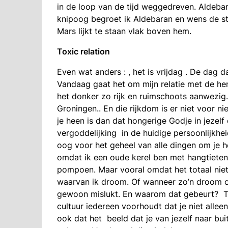
in de loop van de tijd weggedreven. Aldebar
knipoog begroet ik Aldebaran en wens de ste
Mars lijkt te staan vlak boven hem.
Toxic relation
Even wat anders : , het is vrijdag . De dag d
Vandaag gaat het om mijn relatie met de hemel
het donker zo rijk en ruimschoots aanwezig.
Groningen.. En die rijkdom is er niet voor ni
je heen is dan dat hongerige Godje in jezelf 
vergoddelijking in de huidige persoonlijkhe
oog voor het geheel van alle dingen om je hee
omdat ik een oude kerel ben met hangtieten 
pompoen. Maar vooral omdat het totaal niets 
waarvan ik droom. Of wanneer zo’n droom o
gewoon mislukt. En waarom dat gebeurt? Te
cultuur iedereen voorhoudt dat je niet allee
ook dat het beeld dat je van jezelf naar buit