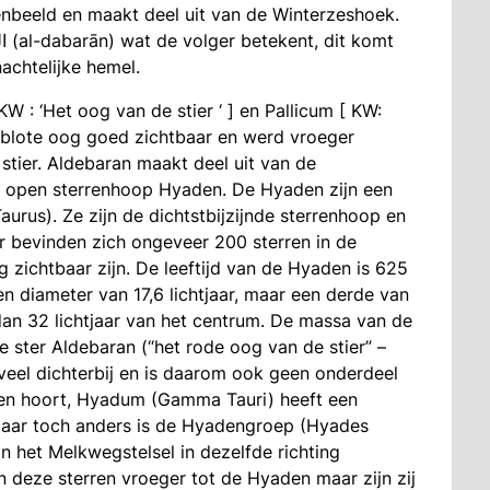
renbeeld en maakt deel uit van de Winterzeshoek.
achtelijke hemel.
W : ‘Het oog van de stier ‘ ] en Pallicum [ KW:
t blote oog goed zichtbaar en werd vroeger
tier. Aldebaran maakt deel uit van de
e open sterrenhoop Hyaden. De Hyaden zijn een
aurus). Ze zijn de dichtstbijzijnde sterrenhoop en
Er bevinden zich ongeveer 200 sterren in de
zichtbaar zijn. De leeftijd van de Hyaden is 625
n diameter van 17,6 lichtjaar, maar een derde van
dan 32 lichtjaar van het centrum. De massa van de
 ster Aldebaran (“het rode oog van de stier” –
 veel dichterbij en is daarom ook geen onderdeel
aden hoort, Hyadum (Gamma Tauri) heeft een
maar toch anders is de Hyadengroep (Hyades
in het Melkwegstelsel in dezelfde richting
deze sterren vroeger tot de Hyaden maar zijn zij