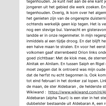
tegenhouden. Je kunt niet aan de ene kant 
jongeren uit het gebied die werk zoeken. En
tegenhouden. Overig, ik kom over het algem
het genieten zijn van de ongerepte duisterni
ochtends werkelijk geen kip tegen. Het is ve
nog een stevige bui. Vannacht en gisteravon
landde er in onze regenmeter. In mijn regenpa
inmiddels al een tijdje droog. En dat blijft
een halve maan te stralen. En voor het eerst
volkomen gaaf sterrenbeeld Orion links onde
goed zichtbaar: Met de klok mee, de sterren :
Alnitak en Alnilam. En tussen Saiph en Rigel n
moet zeggen dat ik ontroerd was mijn oude 
dat de herfst nu echt begonnen is. Ook kom
tot eind februari in het donker zal lopen. L
de maan, de ster Aldebaran , de helderste ste
Wikiwand :
https://www.wikiwand.com/nl/Al
Aldebaran (alpha Tauri) is een ster in het st
dubbelster bestaande uit Aldebaran A, een 