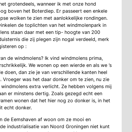
 is het grotendeels, wanneer ik met onze hond
oog boven het Boterdiep. Er passeert een enkele
lpse wolken te zien met aanlokkelijke rondingen.
nkelen de toplichten van het windmolenpark in
ens staan daar met een tip- hoogte van 200
isternis die zij plegen zijn nogal verdeeld, merk
isteren op :
 van de windmolens? Ik vind windmolens prima,
schrikkelijk. We wonen op een wierde en als we ’s
e doen, dan zie je van verschillende kanten heel
. Vroeger was het daar donker om te zien, nu zie
e windmolens extra verlicht. Ze hebben volgens mij
aan er minstens dertig. Zoals gezegd echt een
wamen wonen dat het hier nog zo donker is, in het
t echt donker.
 van de Eemshaven af woon om ze mooi en
e de industrialisatie van Noord Groningen niet kunt