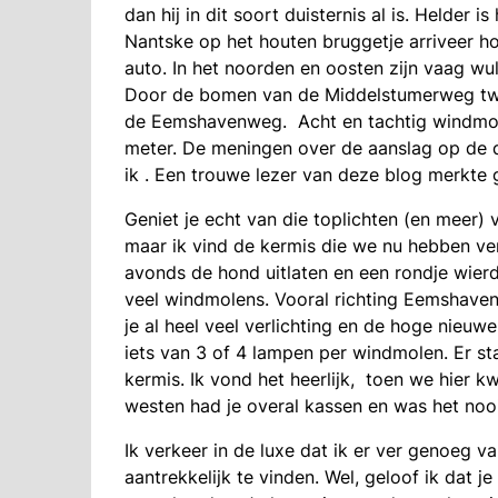
dan hij in dit soort duisternis al is. Helder
Nantske op het houten bruggetje arriveer h
auto. In het noorden en oosten zijn vaag wu
Door de bomen van de Middelstumerweg twi
de Eemshavenweg. Acht en tachtig windmol
meter. De meningen over de aanslag op de du
ik . Een trouwe lezer van deze blog merkte g
Geniet je echt van die toplichten (en meer)
maar ik vind de kermis die we nu hebben ver
avonds de hond uitlaten en een rondje wierd
veel windmolens. Vooral richting Eemshaven
je al heel veel verlichting en de hoge nieuw
iets van 3 of 4 lampen per windmolen. Er st
kermis. Ik vond het heerlijk, toen we hier k
westen had je overal kassen en was het nooi
Ik verkeer in de luxe dat ik er ver genoeg
aantrekkelijk te vinden. Wel, geloof ik dat j