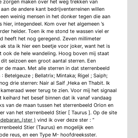
je zorgen maken over het weg trekken van
 aan de andere kant bedrijventerreinen willen
een weinig mensen in het donker tegen die aan
s hier, integendeel. Kom over het algemeen ’s
rder helder. Toen ik me stond te wassen viel er
d heeft het nog geregend. Zeven millimeter
k sta ik hier een beetje voor joker, want het is
 het ook de hele wandeling. Hoog boven mij staat
 dit seizoen een groot aantal sterren. Een
r de maan. Met alle sterren in dat sterrenbeeld
 Betelgeuze ; Bellatrix; Mintaka; Rigel ; Saiph;
og drie sterren: Nair al Saif ,Heka en Thabit. Ik
kameraad weer terug te zien. Voor mij het signaal
t keihard het besef binnen dat ik vanaf vandaag
inks van de maan tussen het sterrenbeeld Orion en
r van het sterrenbeeld Stier [ Taurus ]. Op de site
debaran_(ster )
vind ik over deze ster : “
errenbeeld Stier (Taurus) en mogelijk een
rode reus, en een Type M- hoofdreeksster.