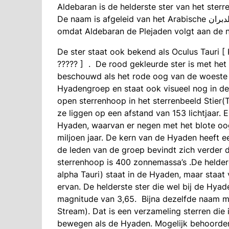
Aldebaran is de helderste ster van het ster
De naam is afgeleid van het Arabische الدبران (al-dabarān) wat de volger betekent, dit komt
omdat Aldebaran de Plejaden volgt aan de n
De ster staat ook bekend als Oculus Tauri [ K
????? ] . De rood gekleurde ster is met he
beschouwd als het rode oog van de woeste s
Hyadengroep en staat ook visueel nog in d
open sterrenhoop in het sterrenbeeld Stier(T
ze liggen op een afstand van 153 lichtjaar. 
Hyaden, waarvan er negen met het blote oog 
miljoen jaar. De kern van de Hyaden heeft ee
de leden van de groep bevindt zich verder 
sterrenhoop is 400 zonnemassa’s .De heldere
alpha Tauri) staat in de Hyaden, maar staat
ervan. De helderste ster die wel bij de Hy
magnitude van 3,65. Bijna dezelfde naam 
Stream). Dat is een verzameling sterren die 
bewegen als de Hyaden. Mogelijk behoorden 