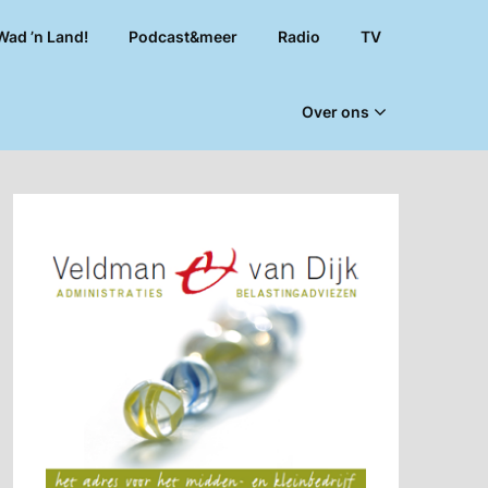
Wad ’n Land!
Podcast&meer
Radio
TV
Over ons