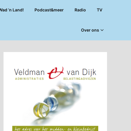
Wad ’n Land!
Podcast&meer
Radio
TV
Over ons