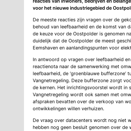
reacties van inwoners, bedrijven en belang
voor het nieuwe industriegebied de Oostpo
De meeste reacties zijn vragen over de geko
behoud van leefbaarheid en de komst van dat
de keuze voor de Oostpolder is genomen na
duidelijk dat de Oostpolder de meest geschi
Eemshaven en aanlandingspunten voor elektri
In antwoord op vragen over leefbaarheid en 
reactienota naar de samenwerking met omwo
leefbaarheid, de ‘groenblauwe bufferzone’ 
Vangnetregeling. Deze bufferzone zorgt voo
de kernen. Het inrichtingsvoorstel wordt 
Vangnetregeling wordt ook samen met omwo
afspraken bevatten over de verkoop van w
ontwikkelingen willen verhuizen.
De vraag over datacenters wordt nog niet 
hebben nog geen besluit genomen over de w