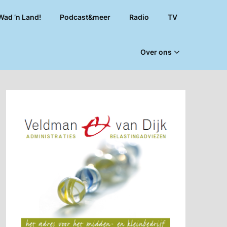
Wad ’n Land!
Podcast&meer
Radio
TV
Over ons