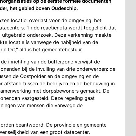
enorganisaties op de eerste formele documenten
lder, het gebied boven Oudeschip.
zen locatie, overlast voor de omgeving, het
acenters. “In de reactienota wordt toegelicht dat
 uitgebreid onderzoek. Deze verkenning maakte
kte locatie is vanwege de nabijheid van de
citeit,” aldus het gemeentebestuur.
de inrichting van de bufferzone verwijst de
nenden bij de invulling van drie onderwerpen: de
tussen de Oostpolder en de omgeving en de
r afstand tussen de bedrijven en de bebouwing in
in samenwerking met dorpsbewoners gemaakt. De
nenden vastgesteld. Deze regeling gaat
oningen van mensen die vanwege de
worden beantwoord. De provincie en gemeente
enselijkheid van een groot datacenter.