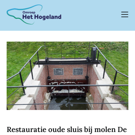
Skip
to
content
Restauratie oude sluis bij molen De