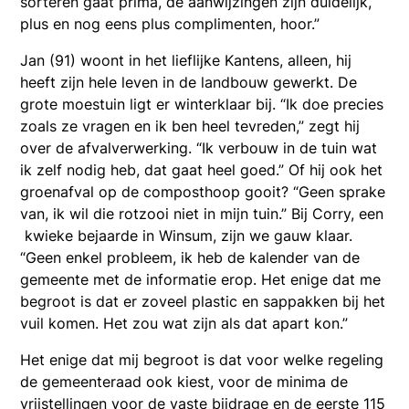
sorteren gaat prima, de aanwijzingen zijn duidelijk,
plus en nog eens plus complimenten, hoor.”
Jan (91) woont in het lieflijke Kantens, alleen, hij
heeft zijn hele leven in de landbouw gewerkt. De
grote moestuin ligt er winterklaar bij. “Ik doe precies
zoals ze vragen en ik ben heel tevreden,” zegt hij
over de afvalverwerking. “Ik verbouw in de tuin wat
ik zelf nodig heb, dat gaat heel goed.” Of hij ook het
groenafval op de composthoop gooit? “Geen sprake
van, ik wil die rotzooi niet in mijn tuin.” Bij Corry, een
kwieke bejaarde in Winsum, zijn we gauw klaar.
“Geen enkel probleem, ik heb de kalender van de
gemeente met de informatie erop. Het enige dat me
begroot is dat er zoveel plastic en sappakken bij het
vuil komen. Het zou wat zijn als dat apart kon.”
Het enige dat mij begroot is dat voor welke regeling
de gemeenteraad ook kiest, voor de minima de
vrijstellingen voor de vaste bijdrage en de eerste 115