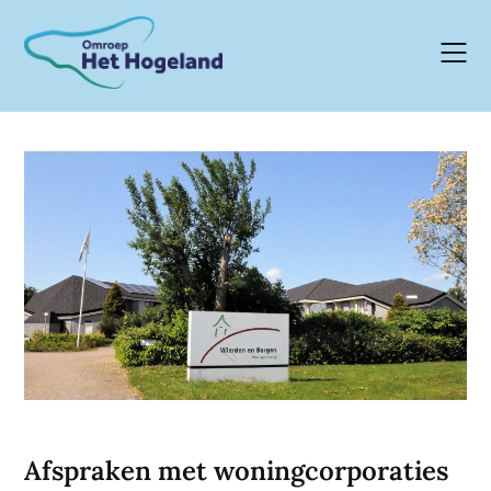
Skip
to
content
Afspraken met woningcorporaties