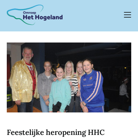
Skip
to
content
Feestelijke heropening HHC