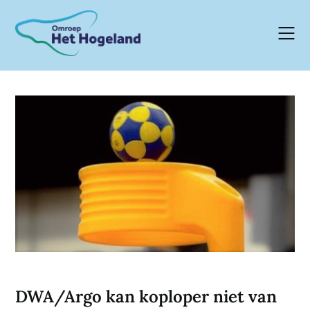
Skip
to
content
DWA/Argo kan koploper niet van