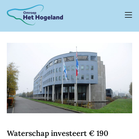
Skip
to
content
Waterschap investeert € 190