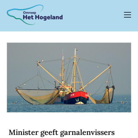
Skip
to
content
Minister geeft garnalenvissers