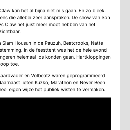
law kan het al bijna niet mis gaan. En zo bleek,
dens die allebei zeer aanspraken. De show van Son
oys Claw het juist meer moet hebben van het
ichtbaar.
en Slam Housuh in de Pauzuh, Beatcrooks, Natte
 stemming. In de feesttent was het de hele avond
ongeren helemaal los konden gaan. Hartkloppingen
oop toe.
 Baardvader en Volbeatz waren geprogrammeerd
 daarnaast lieten Kuzko, Marathon en Never Been
eheel eigen wijze het publiek wisten te vermaken.