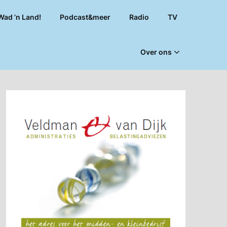
Wad ’n Land!
Podcast&meer
Radio
TV
Over ons